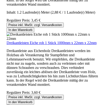
kann. In der Regel wird die Dreikantleiste mittig der zu
verankernden Wand montiert.
Inhalt:
1.2 Laufende(r) Meter
(2,88 € / 1 Laufende(r) Meter)
Regulärer Preis:
3,45 €
Preise inkl. MwSt. zzgl. Versandkosten
In den Warenkorb
Dreikantleisten Eiche roh 1 Stück 1000mm x 22mm x 22mm
Dreikantleiste aus Eichenholz Dreikantleisten werden im
Holzbau als Verankerung für Stampflehm und
Lehmmauerwerk benutzt. Wir empfehlen, die Dreikantleiste
nicht nur zu nageln, sondern auch zu verleimen oder mit
dünnen Schrauben zu verschrauben. Dies verhindert
zuverlässig ein leichtes ablösen der Dreikantleiste vom Holz,
was zu Luftundichtigkeiten bis hin zum Lichtdurchlass führen
kann. In der Regel wird die Dreikantleiste mittig der zu
verankernden Wand montiert.
Regulärer Preis:
3,60 €
Preise inkl. MwSt. zzgl. Versandkosten
In den Warenkorb