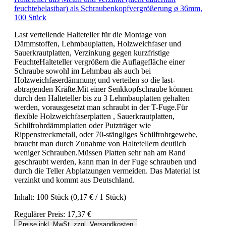
feuchtebelastbar) als Schraubenkopfvergrößerung ø 36mm,
100 Stück
Last verteilende Halteteller für die Montage von
Dämmstoffen, Lehmbauplatten, Holzweichfaser und
Sauerkrautplatten, Verzinkung gegen kurzfristige
FeuchteHalteteller vergrößern die Auflagefläche einer
Schraube sowohl im Lehmbau als auch bei
Holzweichfaserdämmung und verteilen so die last-
abtragenden Kräfte.Mit einer Senkkopfschraube können
durch den Halteteller bis zu 3 Lehmbauplatten gehalten
werden, vorausgesetzt man schraubt in der T-Fuge.Für
flexible Holzweichfaserplatten , Sauerkrautplatten,
Schilfrohrdämmplatten oder Putzträger wie
Rippenstreckmetall, oder 70-stängliges Schilfrohrgewebe,
braucht man durch Zunahme von Haltetellern deutlich
weniger Schrauben.Müssen Platten sehr nah am Rand
geschraubt werden, kann man in der Fuge schrauben und
durch die Teller Abplatzungen vermeiden. Das Material ist
verzinkt und kommt aus Deutschland.
Inhalt:
100 Stück
(0,17 € / 1 Stück)
Regulärer Preis:
17,37 €
Preise inkl. MwSt. zzgl. Versandkosten