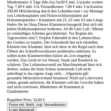
Mindestmiete: 6 Tage (Mo-Sa) 54,60 € inkl. Ust.jeder weitere
Tag: 7,00 € inkl. Ust.Versandkosten: 7,00 € inkl. Ust.Kaution
200,00 €Rückholung durch den Lehmdiscount • zur Montage
von Lehmbauplatten und Holzweichfaserplatten auf
Holzuntergründen • Klammern mit 25, 43 oder 63 mm Länge
finden Sie im Shop Dieses Klammerschussgerät lässt sich mit
jedem Hobbykompressor bedienen. Ab 80 Liter Luft / Minute
ist vernünftiges Arbeiten gewährleistet. Vor Beginn des
Tageswerkes sind 5 Tropfen Fahrradöl in den Luftanschluss
des Gerätes zu tropfen. Die Schusskraft läst sich einstellen.
Klemmt eine Klammer, lässt sich diese in der Regel nach dem
Öffnen des Schnellverschlusses problemlos entfernen. Es
sollten keine Klammerreihen kürzer als 2cm eingelegt
werden. Das Gerät ist vor Wasser, Staub und Baudreck zu
schützen. Das Luftauslassventil am Maschinenkopf lässt sich
drehen, sodass die beim Schuss austretende Luft nicht
unbedingt in das eigene Auge zielt.... Allgemein gilt:
gesunden Menschenverstand benutzen! Nicht auf Lebewesen
zielen, gerade aufsetzen, die Klammer soll das Gewebe halten
und nicht zerreissen. Mindestens 40 Klammern je
Quadratmeter.
Regulärer Preis:
54,60 €
Preise inkl. MwSt. zzgl. Versandkosten
In den Warenkorb