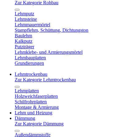
Zur Kategorie Rohbau
Lehmputz
Lehmsteine
Lehmmauermörtel
Stampflehm, Schüttung, Dichtungston
Baulehm
Kalkputz
Putzträger
Lehmklebe- und Armierungsmörtel
Lehmbauplatten
Grundierungen
Lehmtrockenbau
Zur Kategorie Lehmtrockenbau
Lehmplatten
Holzweichfaserplatten
Schilfrohrplatten
Montage & Armierung
Lehm und Heizung
Dämmung
Zur Kategorie Dämmung
Außendämmstoffe