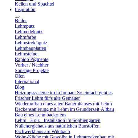
Kellen und Spachtel
Inspiration
Bilder
Lehmputz
Lehmedelputz
Lehmfarbe
Lehmstreichputz
Lehmbauplatten
Lehmsteine
Rapido Pigmente
Vorher / Nachher
Sonstige Projekte
Öfen
International
Blog
Heizungssysteme im Lehmbau: So einfach geht es
Frischer Lehm für's alte Gemäuer
Wiederaufbau eines alten Bauernhauses mit Lehm
Deckensanierung mit Lehm im Gründerzeit-Altbau
Bau eines Lehmbackofens
Lehm - Holz - Installation im Sophiengarten
Nullenergiehaus aus natürlichen Baustoffen
Fachwerkhaus am Wildbach
Wohn-Küche mit Gewölbe in Lehmtrockenbau mit