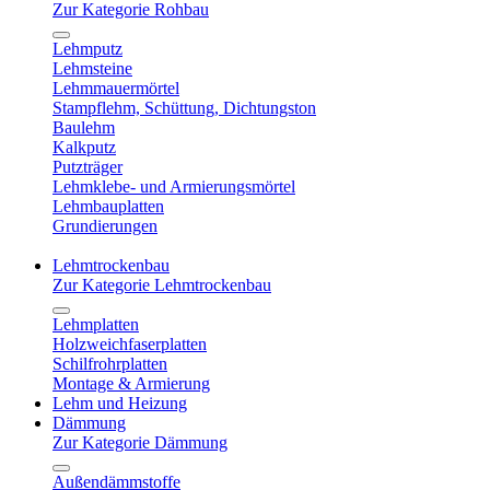
Zur Kategorie Rohbau
Lehmputz
Lehmsteine
Lehmmauermörtel
Stampflehm, Schüttung, Dichtungston
Baulehm
Kalkputz
Putzträger
Lehmklebe- und Armierungsmörtel
Lehmbauplatten
Grundierungen
Lehmtrockenbau
Zur Kategorie Lehmtrockenbau
Lehmplatten
Holzweichfaserplatten
Schilfrohrplatten
Montage & Armierung
Lehm und Heizung
Dämmung
Zur Kategorie Dämmung
Außendämmstoffe