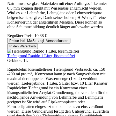
Natriumwasserglas. Materialen mit einer Auftragsstärke unter
0,5 mm können direkt mit Wasserglas angemischt werden.
Wird es zur Lehmfarbe, Lehmglätte oder Lehmstreichputz
beigemischt, sorgt es, Dank seines hohen pH-Werts, für eine
Konservierung der angerührten Mengen. Diese können so
ohne Schimmelbildung deutlich länger aufbewahrt werden.
Regulärer Preis:
10,38 €
Preise inkl. MwSt. zzgl. Versandkosten
In den Warenkorb
Tiefengrund Rapido 1 Liter, lösemittelfrei
Gebinde:
1L
Rapidolehm lösemittelfreier Tiefengrund Verbrauch: ca. 150
-200 ml pro m², Konzentrat kann je nach Saugverhalten mit
maximal der doppelten Wassermenge (1 zu 2) verdünnt
werden. Liefergebinde: 1 Liter, 5 Liter bzw. 10 Liter Kanister
Rapidolehm Tiefengrund ist ein Konzentrat einer
lösungsmittelfreien Acrylat-Grundierung, die vor allem für die
nachfolgende Anwendung von Lehmfarbe und Lehmglätte
geeignet ist.Sie wird auf Gipskartonplatten oder
Fermacellplatten eingesetzt und kann eins zu eins verdünnt
werden. Diese Grundierung festigt den Untergrund, außerdem
wird durch ihre hohe Tiefenwirkung dessen Saugfähigkeit