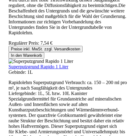
reguliert, ohne die Diffusionsfähigkeit zu beeinträchtigen.Die
Beschaffenheit des Untergrunds und die gewünschte weitere
Beschichtung sind maßgeblich für die Wahl der Grundierung.
Informationen zur richtigen Vorbehandelung des
Untergrundes finden Sie in der Untergrundtabelle von
Rapidolehm.
Regulärer Preis:
7,54 €
Preise inkl. MwSt. zzgl. Versandkosten
In den Warenkorb
Superputzgrund Rapido 1 Liter
Gebinde:
1L
Rapidolehm Superputzgrund Verbrauch: ca. 150 – 200 ml pro
m², je nach Saugfähigkeit des Untergrundes
Liefergebinde: 1L, 5L bzw. 10L Kanister
Spezialgrundiermittel für Grundanstriche auf mineralischen
Außen- und Innenflächen sowie auf alten
Kunstharzputzbeschichtungen und Wärmedämmverbund-
systemen. Der quarzfreie Grobkornanteil gewährleistet eine
rauhe Struktur der Beschichtung und besitzt daher ein relativ
hohes Haftvermögen. Dieser Superputzgrund eignet sich
für Klebe- und Armierungsmörtel und Universallehmputz bis