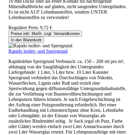
10 mm Dicke oder als erster Kontakt für nachfolgende
Mineralhaftbrücke auf glatten, nicht saugenden Untergründen.
Er ist nicht AUF Lehmbaustoffen, sondern UNTER
Lehmbaustoffen zu verwenden!
Regulärer Preis:
9,72 €
Preise inkl. MwSt. zzgl. Versandkosten
In den Warenkorb
Rapido isolier- und Sperrgrund
Rapidolehm Sperrgrund Verbrauch: ca. 150 – 200 ml pro m²,
abhängig von der Saugfähigkeit des Untergrundes
Liefergebinde: 1 Liter, 5 Liter bzw. 10 Liter Kanister
Sperrgrund verhindert das Durchschlagen von Nikotin,
Wasserflecken, Lignin oder Ruß und erzielt eine
Sperrwirkung gegen diffusionsfähige Untergrundinhaltsstoffe,
die zur Verfärbung von Baumwollbeschichtungen und
Lehmputzen führen können. Je nach Folgebeschichtung ist
der Auftrag einer Putzgrundierung erforderlich. Bei einer
Endbehandlung mit Lehmstreichputz ohne Korn, Lehmfarbe
oder Lehmglätte, ist der Einsatz von Wasserglas als
zusätzliches Bindemittel nötig. Je Sack (egal ob Putz, Farbe
oder Glätte) werden einfach zwei Liter Anmachwasser durch
zwei Liter Wasserglas ersetzt. Für Lehmputzaufträge mit einer