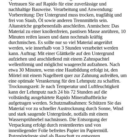
Vertrauen Sie auf Rapido für eine zuverlässige und
nachhaltige Bauweise. Verarbeitung und Anwendung:
Vorbereitung: Der Untergrund muss trocken, tragfähig und
frei von Staub, Öl sowie anderen Trennmitteln sein.
Altanstriche gegebenenfalls anschleifen. Anmischen: Das
Material zu einer knollenfreien, pastösen Masse anrühren, 10
Minuten reifen lassen und dann nochmals kräftig
durchmischen. Es sollte nur so viel Material angerührt
werden, wie innerhalb von 3 Stunden verarbeitet werden
kann. Auftrag: Mit einer Glättkelle auf den Untergrund
aufziehen und anschließend mit einem Zahnspachtel
wellenförmig und möglichst waagerecht aufzahnen. Nach
etwa 30 Minuten, wenn eine Hautbildung erfolgt ist, den
Mörtel mit einem Nagelbrett quer zur Zahnung aufreißen, um
eine optimale Verankerung für den Lehmputz zu schaffen.
Trocknungszeit: Je nach Temperatur und Luftfeuchtigkeit
kann der Lehmputz nach 24 bis 72 Stunden auf die
vollständig ausgehärtete Rapido Mineralhaftbrücke
aufgetragen werden. Schutzmaßnahmen: Schützen Sie das
Material vor zu schneller Austrocknung durch Sonne, Wind
und stark saugende Untergründe, notfalls mit einem
Wassersprühnebel nachnässen. Die Entsorgung der
Verpackung erfolgt durch restentleertes und von
innenliegender Folie befreites Papier im Papiermüll.
Putzmörtelreste sind als Bauschutt zu entsorgen.