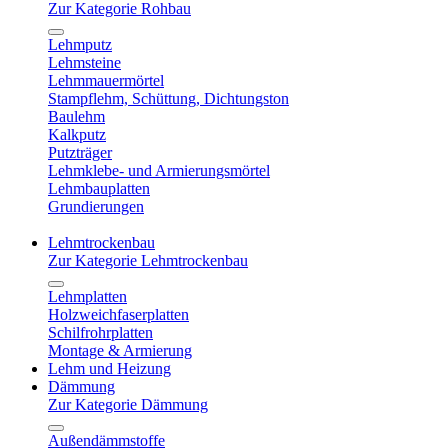
Zur Kategorie Rohbau
Lehmputz
Lehmsteine
Lehmmauermörtel
Stampflehm, Schüttung, Dichtungston
Baulehm
Kalkputz
Putzträger
Lehmklebe- und Armierungsmörtel
Lehmbauplatten
Grundierungen
Lehmtrockenbau
Zur Kategorie Lehmtrockenbau
Lehmplatten
Holzweichfaserplatten
Schilfrohrplatten
Montage & Armierung
Lehm und Heizung
Dämmung
Zur Kategorie Dämmung
Außendämmstoffe