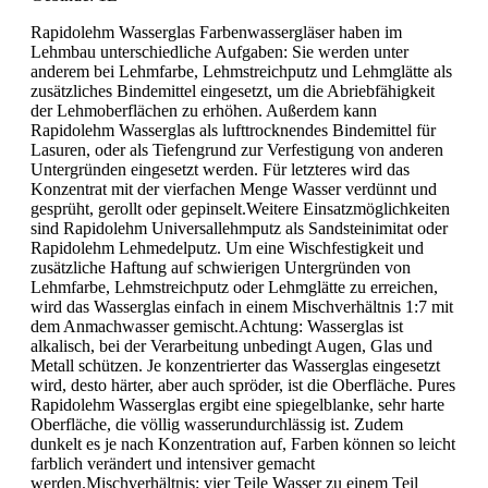
Rapidolehm Wasserglas Farbenwassergläser haben im
Lehmbau unterschiedliche Aufgaben: Sie werden unter
anderem bei Lehmfarbe, Lehmstreichputz und Lehmglätte als
zusätzliches Bindemittel eingesetzt, um die Abriebfähigkeit
der Lehmoberflächen zu erhöhen. Außerdem kann
Rapidolehm Wasserglas als lufttrocknendes Bindemittel für
Lasuren, oder als Tiefengrund zur Verfestigung von anderen
Untergründen eingesetzt werden. Für letzteres wird das
Konzentrat mit der vierfachen Menge Wasser verdünnt und
gesprüht, gerollt oder gepinselt.Weitere Einsatzmöglichkeiten
sind Rapidolehm Universallehmputz als Sandsteinimitat oder
Rapidolehm Lehmedelputz. Um eine Wischfestigkeit und
zusätzliche Haftung auf schwierigen Untergründen von
Lehmfarbe, Lehmstreichputz oder Lehmglätte zu erreichen,
wird das Wasserglas einfach in einem Mischverhältnis 1:7 mit
dem Anmachwasser gemischt.Achtung: Wasserglas ist
alkalisch, bei der Verarbeitung unbedingt Augen, Glas und
Metall schützen. Je konzentrierter das Wasserglas eingesetzt
wird, desto härter, aber auch spröder, ist die Oberfläche. Pures
Rapidolehm Wasserglas ergibt eine spiegelblanke, sehr harte
Oberfläche, die völlig wasserundurchlässig ist. Zudem
dunkelt es je nach Konzentration auf, Farben können so leicht
farblich verändert und intensiver gemacht
werden.Mischverhältnis: vier Teile Wasser zu einem Teil