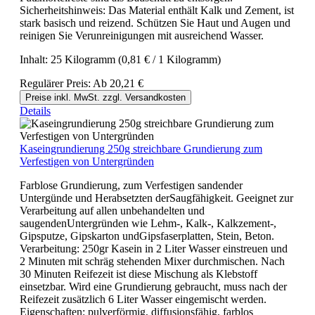
Sicherheitshinweis: Das Material enthält Kalk und Zement, ist
stark basisch und reizend. Schützen Sie Haut und Augen und
reinigen Sie Verunreinigungen mit ausreichend Wasser.
Inhalt:
25 Kilogramm
(0,81 € / 1 Kilogramm)
Regulärer Preis:
Ab
20,21 €
Preise inkl. MwSt. zzgl. Versandkosten
Details
Kaseingrundierung 250g streichbare Grundierung zum
Verfestigen von Untergründen
Farblose Grundierung, zum Verfestigen sandender
Untergünde und Herabsetzten derSaugfähigkeit. Geeignet zur
Verarbeitung auf allen unbehandelten und
saugendenUntergründen wie Lehm-, Kalk-, Kalkzement-,
Gipsputze, Gipskarton undGipsfaserplatten, Stein, Beton.
Verarbeitung: 250gr Kasein in 2 Liter Wasser einstreuen und
2 Minuten mit schräg stehenden Mixer durchmischen. Nach
30 Minuten Reifezeit ist diese Mischung als Klebstoff
einsetzbar. Wird eine Grundierung gebraucht, muss nach der
Reifezeit zusätzlich 6 Liter Wasser eingemischt werden.
Eigenschaften: pulverförmig, diffusionsfähig, farblos