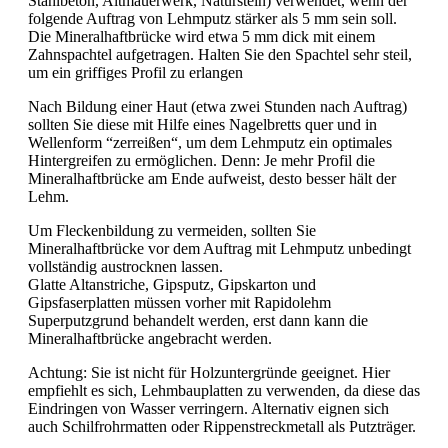
Stahlbeton, Altmauerwerk, Naturstein) verwendet, wenn der
folgende Auftrag von Lehmputz stärker als 5 mm sein soll.
Die Mineralhaftbrücke wird etwa 5 mm dick mit einem
Zahnspachtel aufgetragen. Halten Sie den Spachtel sehr steil,
um ein griffiges Profil zu erlangen
Nach Bildung einer Haut (etwa zwei Stunden nach Auftrag)
sollten Sie diese mit Hilfe eines Nagelbretts quer und in
Wellenform “zerreißen“, um dem Lehmputz ein optimales
Hintergreifen zu ermöglichen. Denn: Je mehr Profil die
Mineralhaftbrücke am Ende aufweist, desto besser hält der
Lehm.
Um Fleckenbildung zu vermeiden, sollten Sie
Mineralhaftbrücke vor dem Auftrag mit Lehmputz unbedingt
vollständig austrocknen lassen.
Glatte Altanstriche, Gipsputz, Gipskarton und
Gipsfaserplatten müssen vorher mit Rapidolehm
Superputzgrund behandelt werden, erst dann kann die
Mineralhaftbrücke angebracht werden.
Achtung: Sie ist nicht für Holzuntergründe geeignet. Hier
empfiehlt es sich, Lehmbauplatten zu verwenden, da diese das
Eindringen von Wasser verringern. Alternativ eignen sich
auch Schilfrohrmatten oder Rippenstreckmetall als Putzträger.