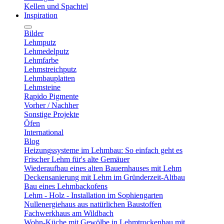
Kellen und Spachtel
Inspiration
Bilder
Lehmputz
Lehmedelputz
Lehmfarbe
Lehmstreichputz
Lehmbauplatten
Lehmsteine
Rapido Pigmente
Vorher / Nachher
Sonstige Projekte
Öfen
International
Blog
Heizungssysteme im Lehmbau: So einfach geht es
Frischer Lehm für's alte Gemäuer
Wiederaufbau eines alten Bauernhauses mit Lehm
Deckensanierung mit Lehm im Gründerzeit-Altbau
Bau eines Lehmbackofens
Lehm - Holz - Installation im Sophiengarten
Nullenergiehaus aus natürlichen Baustoffen
Fachwerkhaus am Wildbach
Wohn-Küche mit Gewölbe in Lehmtrockenbau mit