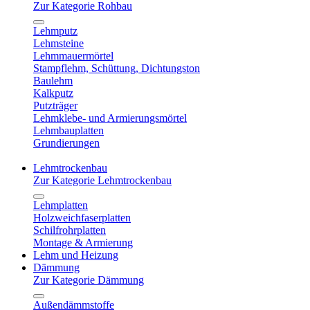
Zur Kategorie Rohbau
Lehmputz
Lehmsteine
Lehmmauermörtel
Stampflehm, Schüttung, Dichtungston
Baulehm
Kalkputz
Putzträger
Lehmklebe- und Armierungsmörtel
Lehmbauplatten
Grundierungen
Lehmtrockenbau
Zur Kategorie Lehmtrockenbau
Lehmplatten
Holzweichfaserplatten
Schilfrohrplatten
Montage & Armierung
Lehm und Heizung
Dämmung
Zur Kategorie Dämmung
Außendämmstoffe