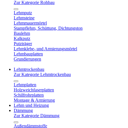
Zur Kategorie Rohbau
Lehmputz
Lehmsteine
Lehmmauermörtel
Stampflehm, Schüttung, Dichtungston
Baulehm
Kalkputz
Putzträger
Lehmklebe- und Armierungsmörtel
Lehmbauplatten
Grundierungen
Lehmtrockenbau
Zur Kategorie Lehmtrockenbau
Lehmplatten
Holzweichfaserplatten
Schilfrohrplatten
Montage & Armierung
Lehm und Heizung
Dämmung
Zur Kategorie Dämmung
Außendämmstoffe