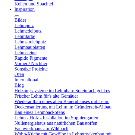
Kellen und Spachtel
Inspiration
Bilder
Lehmputz
Lehmedelputz
Lehmfarbe
Lehmstreichputz
Lehmbauplatten
Lehmsteine
Rapido Pigmente
Vorher / Nachher
Sonstige Projekte
Öfen
International
Blog
Heizungssysteme im Lehmbau: So einfach geht es
Frischer Lehm für's alte Gemäuer
Wiederaufbau eines alten Bauernhauses mit Lehm
Deckensanierung mit Lehm im Gründerzeit-Altbau
Bau eines Lehmbackofens
Lehm - Holz - Installation im Sophiengarten
Nullenergiehaus aus natürlichen Baustoffen
Fachwerkhaus am Wildbach
Wohn-Küche mit Gewölbe in Lehmtrockenbau mit