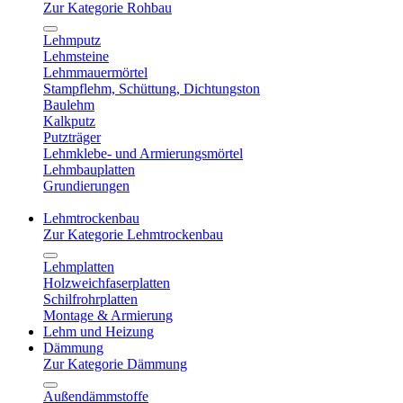
Zur Kategorie Rohbau
Lehmputz
Lehmsteine
Lehmmauermörtel
Stampflehm, Schüttung, Dichtungston
Baulehm
Kalkputz
Putzträger
Lehmklebe- und Armierungsmörtel
Lehmbauplatten
Grundierungen
Lehmtrockenbau
Zur Kategorie Lehmtrockenbau
Lehmplatten
Holzweichfaserplatten
Schilfrohrplatten
Montage & Armierung
Lehm und Heizung
Dämmung
Zur Kategorie Dämmung
Außendämmstoffe