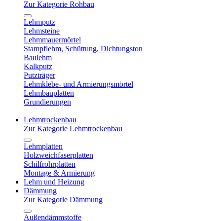
Zur Kategorie Rohbau
Lehmputz
Lehmsteine
Lehmmauermörtel
Stampflehm, Schüttung, Dichtungston
Baulehm
Kalkputz
Putzträger
Lehmklebe- und Armierungsmörtel
Lehmbauplatten
Grundierungen
Lehmtrockenbau
Zur Kategorie Lehmtrockenbau
Lehmplatten
Holzweichfaserplatten
Schilfrohrplatten
Montage & Armierung
Lehm und Heizung
Dämmung
Zur Kategorie Dämmung
Außendämmstoffe