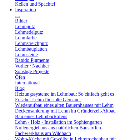
Kellen und Spachtel
Inspiration
Bilder
Lehmputz
Lehmedelputz
Lehmfarbe
Lehmstreichputz
Lehmbauplatten
Lehmsteine
Rapido Pigmente
Vorher / Nachher
Sonstige Projekte
Öfen
International
Blog
Heizungssysteme im Lehmbau: So einfach geht es
Frischer Lehm für's alte Gemäuer
Wiederaufbau eines alten Bauernhauses mit Lehm
Deckensanierung mit Lehm im Gründerzeit-Altbau
Bau eines Lehmbackofens
Lehm - Holz - Installation im Sophiengarten
Nullenergiehaus aus natürlichen Baustoffen
Fachwerkhaus am Wildbach
Wohn-Küche mit Gewölbe in Lehmtrockenbau mit