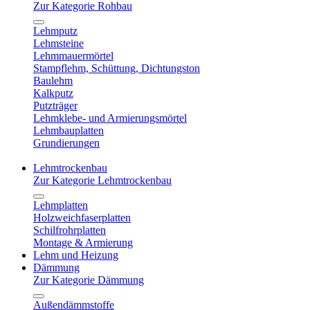
Zur Kategorie Rohbau
Lehmputz
Lehmsteine
Lehmmauermörtel
Stampflehm, Schüttung, Dichtungston
Baulehm
Kalkputz
Putzträger
Lehmklebe- und Armierungsmörtel
Lehmbauplatten
Grundierungen
Lehmtrockenbau
Zur Kategorie Lehmtrockenbau
Lehmplatten
Holzweichfaserplatten
Schilfrohrplatten
Montage & Armierung
Lehm und Heizung
Dämmung
Zur Kategorie Dämmung
Außendämmstoffe