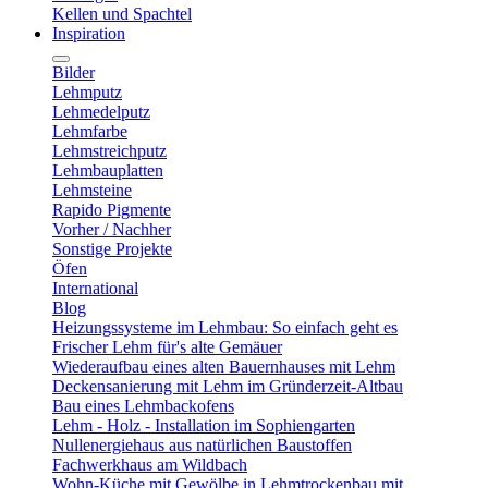
Kellen und Spachtel
Inspiration
Bilder
Lehmputz
Lehmedelputz
Lehmfarbe
Lehmstreichputz
Lehmbauplatten
Lehmsteine
Rapido Pigmente
Vorher / Nachher
Sonstige Projekte
Öfen
International
Blog
Heizungssysteme im Lehmbau: So einfach geht es
Frischer Lehm für's alte Gemäuer
Wiederaufbau eines alten Bauernhauses mit Lehm
Deckensanierung mit Lehm im Gründerzeit-Altbau
Bau eines Lehmbackofens
Lehm - Holz - Installation im Sophiengarten
Nullenergiehaus aus natürlichen Baustoffen
Fachwerkhaus am Wildbach
Wohn-Küche mit Gewölbe in Lehmtrockenbau mit