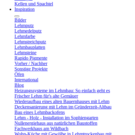
Kellen und Spachtel
Inspiration
Bilder
Lehmputz
Lehmedelputz
Lehmfarbe
Lehmstreichputz
Lehmbauplatten
Lehmsteine
Rapido Pigmente
Vorher / Nachher
Sonstige Projekte
Öfen
International
Blog
Heizungssysteme im Lehmbau: So einfach geht es
Frischer Lehm für's alte Gemäuer
Wiederaufbau eines alten Bauernhauses mit Lehm
Deckensanierung mit Lehm im Gründerzeit-Altbau
Bau eines Lehmbackofens
Lehm - Holz - Installation im Sophiengarten
Nullenergiehaus aus natürlichen Baustoffen
Fachwerkhaus am Wildbach
Wohn-Küche mit Gewölbe in Lehmtrockenbau mit