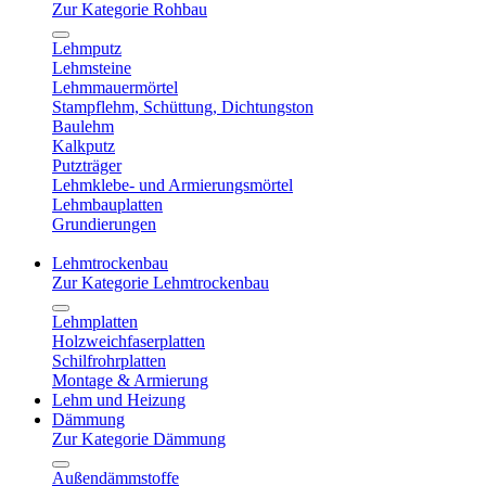
Zur Kategorie Rohbau
Lehmputz
Lehmsteine
Lehmmauermörtel
Stampflehm, Schüttung, Dichtungston
Baulehm
Kalkputz
Putzträger
Lehmklebe- und Armierungsmörtel
Lehmbauplatten
Grundierungen
Lehmtrockenbau
Zur Kategorie Lehmtrockenbau
Lehmplatten
Holzweichfaserplatten
Schilfrohrplatten
Montage & Armierung
Lehm und Heizung
Dämmung
Zur Kategorie Dämmung
Außendämmstoffe