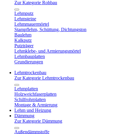
Zur Kategorie Rohbau
Lehmputz
Lehmsteine
Lehmmauermörtel
Stampflehm, Schüttung, Dichtungston
Baulehm
Kalkputz
Putzträger
Lehmklebe- und Armierungsmörtel
Lehmbauplatten
Grundierungen
Lehmtrockenbau
Zur Kategorie Lehmtrockenbau
Lehmplatten
Holzweichfaserplatten
Schilfrohrplatten
Montage & Armierung
Lehm und Heizung
Dämmung
Zur Kategorie Dämmung
Außendämmstoffe