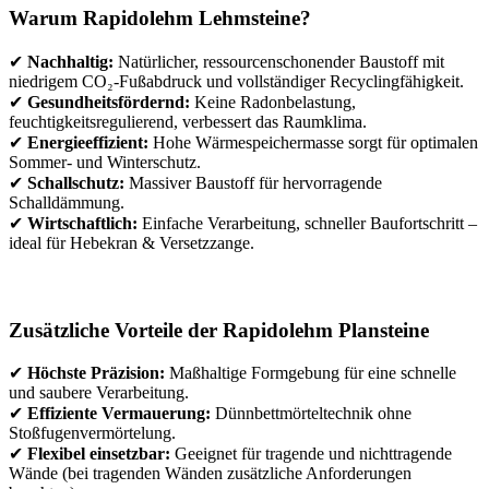
Warum Rapidolehm Lehmsteine?
✔
Nachhaltig:
Natürlicher, ressourcenschonender Baustoff mit
niedrigem CO₂-Fußabdruck und vollständiger Recyclingfähigkeit.
✔
Gesundheitsfördernd:
Keine Radonbelastung,
feuchtigkeitsregulierend, verbessert das Raumklima.
✔
Energieeffizient:
Hohe Wärmespeichermasse sorgt für optimalen
Sommer- und Winterschutz.
✔
Schallschutz:
Massiver Baustoff für hervorragende
Schalldämmung.
✔
Wirtschaftlich:
Einfache Verarbeitung, schneller Baufortschritt –
ideal für Hebekran & Versetzzange.
Zusätzliche Vorteile der Rapidolehm Plansteine
✔
Höchste Präzision:
Maßhaltige Formgebung für eine schnelle
und saubere Verarbeitung.
✔
Effiziente Vermauerung:
Dünnbettmörteltechnik ohne
Stoßfugenvermörtelung.
✔
Flexibel einsetzbar:
Geeignet für tragende und nichttragende
Wände (bei tragenden Wänden zusätzliche Anforderungen