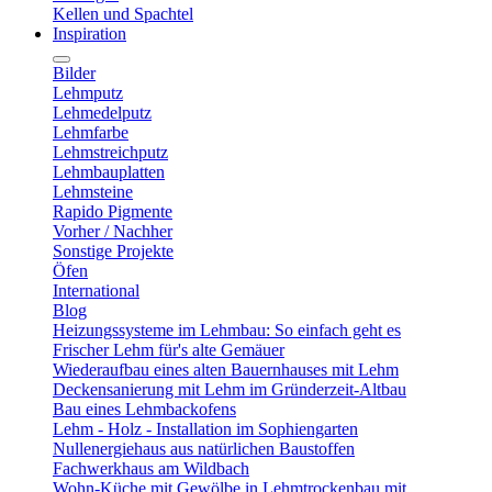
Kellen und Spachtel
Inspiration
Bilder
Lehmputz
Lehmedelputz
Lehmfarbe
Lehmstreichputz
Lehmbauplatten
Lehmsteine
Rapido Pigmente
Vorher / Nachher
Sonstige Projekte
Öfen
International
Blog
Heizungssysteme im Lehmbau: So einfach geht es
Frischer Lehm für's alte Gemäuer
Wiederaufbau eines alten Bauernhauses mit Lehm
Deckensanierung mit Lehm im Gründerzeit-Altbau
Bau eines Lehmbackofens
Lehm - Holz - Installation im Sophiengarten
Nullenergiehaus aus natürlichen Baustoffen
Fachwerkhaus am Wildbach
Wohn-Küche mit Gewölbe in Lehmtrockenbau mit