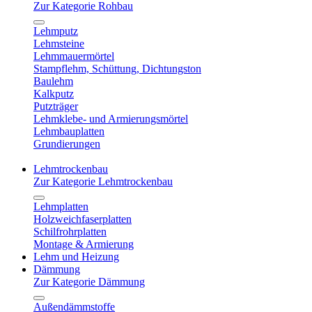
Zur Kategorie Rohbau
Lehmputz
Lehmsteine
Lehmmauermörtel
Stampflehm, Schüttung, Dichtungston
Baulehm
Kalkputz
Putzträger
Lehmklebe- und Armierungsmörtel
Lehmbauplatten
Grundierungen
Lehmtrockenbau
Zur Kategorie Lehmtrockenbau
Lehmplatten
Holzweichfaserplatten
Schilfrohrplatten
Montage & Armierung
Lehm und Heizung
Dämmung
Zur Kategorie Dämmung
Außendämmstoffe