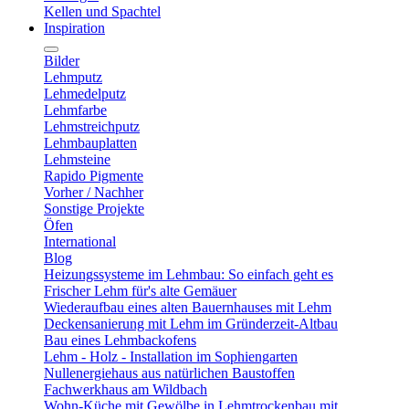
Kellen und Spachtel
Inspiration
Bilder
Lehmputz
Lehmedelputz
Lehmfarbe
Lehmstreichputz
Lehmbauplatten
Lehmsteine
Rapido Pigmente
Vorher / Nachher
Sonstige Projekte
Öfen
International
Blog
Heizungssysteme im Lehmbau: So einfach geht es
Frischer Lehm für's alte Gemäuer
Wiederaufbau eines alten Bauernhauses mit Lehm
Deckensanierung mit Lehm im Gründerzeit-Altbau
Bau eines Lehmbackofens
Lehm - Holz - Installation im Sophiengarten
Nullenergiehaus aus natürlichen Baustoffen
Fachwerkhaus am Wildbach
Wohn-Küche mit Gewölbe in Lehmtrockenbau mit