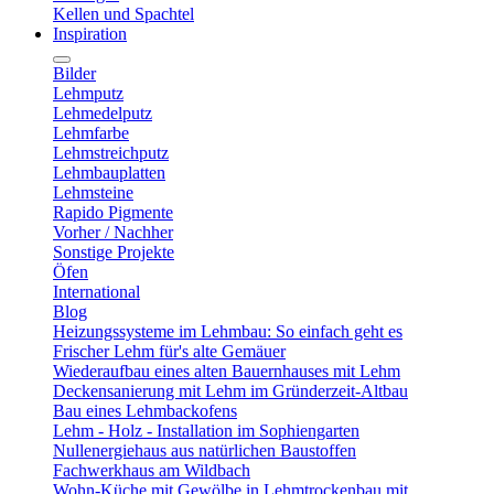
Kellen und Spachtel
Inspiration
Bilder
Lehmputz
Lehmedelputz
Lehmfarbe
Lehmstreichputz
Lehmbauplatten
Lehmsteine
Rapido Pigmente
Vorher / Nachher
Sonstige Projekte
Öfen
International
Blog
Heizungssysteme im Lehmbau: So einfach geht es
Frischer Lehm für's alte Gemäuer
Wiederaufbau eines alten Bauernhauses mit Lehm
Deckensanierung mit Lehm im Gründerzeit-Altbau
Bau eines Lehmbackofens
Lehm - Holz - Installation im Sophiengarten
Nullenergiehaus aus natürlichen Baustoffen
Fachwerkhaus am Wildbach
Wohn-Küche mit Gewölbe in Lehmtrockenbau mit