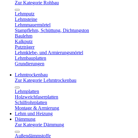
Zur Kategorie Rohbau
Lehmputz
Lehmsteine
Lehmmauermörtel
Stampflehm, Schüttung, Dichtungston
Baulehm
Kalkputz
Putzträger
Lehmklebe- und Armierungsmörtel
Lehmbauplatten
Grundierungen
Lehmtrockenbau
Zur Kategorie Lehmtrockenbau
Lehmplatten
Holzweichfaserplatten
Schilfrohrplatten
Montage & Armierung
Lehm und Heizung
Dämmung
Zur Kategorie Dämmung
Außendämmstoffe