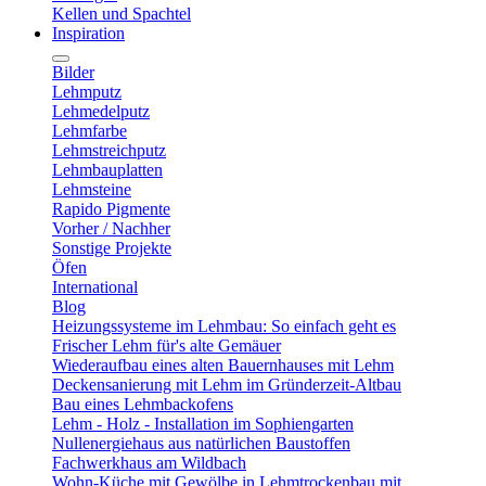
Kellen und Spachtel
Inspiration
Bilder
Lehmputz
Lehmedelputz
Lehmfarbe
Lehmstreichputz
Lehmbauplatten
Lehmsteine
Rapido Pigmente
Vorher / Nachher
Sonstige Projekte
Öfen
International
Blog
Heizungssysteme im Lehmbau: So einfach geht es
Frischer Lehm für's alte Gemäuer
Wiederaufbau eines alten Bauernhauses mit Lehm
Deckensanierung mit Lehm im Gründerzeit-Altbau
Bau eines Lehmbackofens
Lehm - Holz - Installation im Sophiengarten
Nullenergiehaus aus natürlichen Baustoffen
Fachwerkhaus am Wildbach
Wohn-Küche mit Gewölbe in Lehmtrockenbau mit