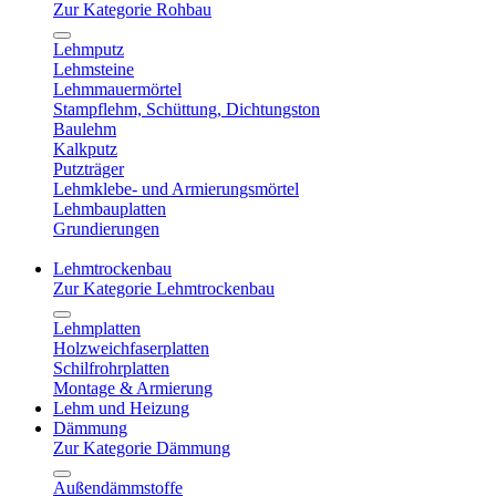
Zur Kategorie Rohbau
Lehmputz
Lehmsteine
Lehmmauermörtel
Stampflehm, Schüttung, Dichtungston
Baulehm
Kalkputz
Putzträger
Lehmklebe- und Armierungsmörtel
Lehmbauplatten
Grundierungen
Lehmtrockenbau
Zur Kategorie Lehmtrockenbau
Lehmplatten
Holzweichfaserplatten
Schilfrohrplatten
Montage & Armierung
Lehm und Heizung
Dämmung
Zur Kategorie Dämmung
Außendämmstoffe