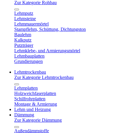
Zur Kategorie Rohbau
Lehmputz
Lehmsteine
Lehmmauermörtel
Stampflehm, Schüttung, Dichtungston
Baulehm
Kalkputz
Putzträger
Lehmklebe- und Armierungsmörtel
Lehmbauplatten
Grundierungen
Lehmtrockenbau
Zur Kategorie Lehmtrockenbau
Lehmplatten
Holzweichfaserplatten
Schilfrohrplatten
Montage & Armierung
Lehm und Heizung
Dämmung
Zur Kategorie Dämmung
Außendämmstoffe