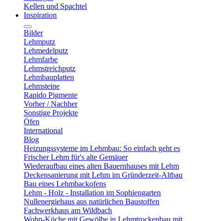
Kellen und Spachtel
Inspiration
Bilder
Lehmputz
Lehmedelputz
Lehmfarbe
Lehmstreichputz
Lehmbauplatten
Lehmsteine
Rapido Pigmente
Vorher / Nachher
Sonstige Projekte
Öfen
International
Blog
Heizungssysteme im Lehmbau: So einfach geht es
Frischer Lehm für's alte Gemäuer
Wiederaufbau eines alten Bauernhauses mit Lehm
Deckensanierung mit Lehm im Gründerzeit-Altbau
Bau eines Lehmbackofens
Lehm - Holz - Installation im Sophiengarten
Nullenergiehaus aus natürlichen Baustoffen
Fachwerkhaus am Wildbach
Wohn-Küche mit Gewölbe in Lehmtrockenbau mit