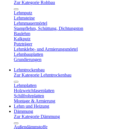
Zur Kategorie Rohbau
Lehmputz
Lehmsteine
Lehmmauermörtel
Stampflehm, Schüttung, Dichtungston
Baulehm
Kalkputz
Putzträger
Lehmklebe- und Armierungsmörtel
Lehmbauplatten
Grundierungen
Lehmtrockenbau
Zur Kategorie Lehmtrockenbau
Lehmplatten
Holzweichfaserplatten
Schilfrohrplatten
Montage & Armierung
Lehm und Heizung
Dämmung
Zur Kategorie Dämmung
Außendämmstoffe