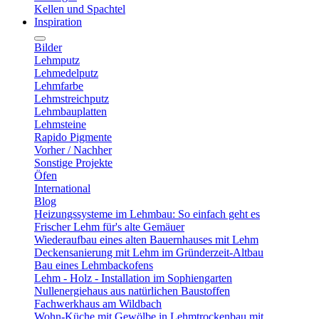
Kellen und Spachtel
Inspiration
Bilder
Lehmputz
Lehmedelputz
Lehmfarbe
Lehmstreichputz
Lehmbauplatten
Lehmsteine
Rapido Pigmente
Vorher / Nachher
Sonstige Projekte
Öfen
International
Blog
Heizungssysteme im Lehmbau: So einfach geht es
Frischer Lehm für's alte Gemäuer
Wiederaufbau eines alten Bauernhauses mit Lehm
Deckensanierung mit Lehm im Gründerzeit-Altbau
Bau eines Lehmbackofens
Lehm - Holz - Installation im Sophiengarten
Nullenergiehaus aus natürlichen Baustoffen
Fachwerkhaus am Wildbach
Wohn-Küche mit Gewölbe in Lehmtrockenbau mit