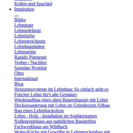
Kellen und Spachtel
Inspiration
Bilder
Lehmputz
Lehmedelputz
Lehmfarbe
Lehmstreichputz
Lehmbauplatten
Lehmsteine
Rapido Pigmente
Vorher / Nachher
Sonstige Projekte
Öfen
International
Blog
Heizungssysteme im Lehmbau: So einfach geht es
Frischer Lehm für's alte Gemäuer
Wiederaufbau eines alten Bauernhauses mit Lehm
Deckensanierung mit Lehm im Gründerzeit-Altbau
Bau eines Lehmbackofens
Lehm - Holz - Installation im Sophiengarten
Nullenergiehaus aus natürlichen Baustoffen
Fachwerkhaus am Wildbach
Wohn-Küche mit Gewölbe in Lehmtrockenbau mit