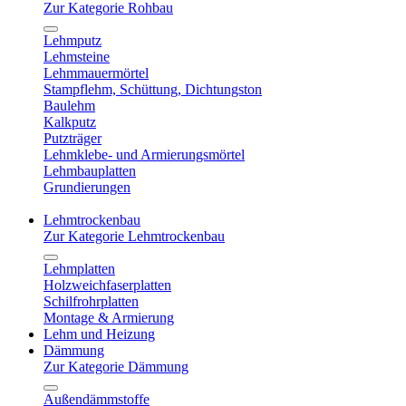
Zur Kategorie Rohbau
Lehmputz
Lehmsteine
Lehmmauermörtel
Stampflehm, Schüttung, Dichtungston
Baulehm
Kalkputz
Putzträger
Lehmklebe- und Armierungsmörtel
Lehmbauplatten
Grundierungen
Lehmtrockenbau
Zur Kategorie Lehmtrockenbau
Lehmplatten
Holzweichfaserplatten
Schilfrohrplatten
Montage & Armierung
Lehm und Heizung
Dämmung
Zur Kategorie Dämmung
Außendämmstoffe