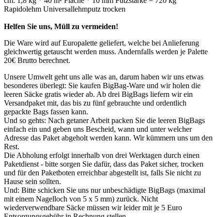
cm: 1,8 kg * 40 m² Fläche * 10 mm Putzstärke = 720 kg
Rapidolehm Universallehmputz trocken
Helfen Sie uns, Müll zu vermeiden!
Die Ware wird auf Europalette geliefert, welche bei Anlieferung
gleichwertig getauscht werden muss. Andernfalls werden je Palette
20€ Brutto berechnet.
Unsere Umwelt geht uns alle was an, darum haben wir uns etwas
besonderes überlegt: Sie kaufen BigBag-Ware und wir holen die
leeren Säcke gratis wieder ab. Ab drei BigBags liefern wir ein
Versandpaket mit, das bis zu fünf gebrauchte und ordentlich
gepackte Bags fassen kann.
Und so gehts: Nach getaner Arbeit packen Sie die leeren BigBags
einfach ein und geben uns Bescheid, wann und unter welcher
Adresse das Paket abgeholt werden kann. Wir kümmern uns um den
Rest.
Die Abholung erfolgt innerhalb von drei Werktagen durch einen
Paketdienst - bitte sorgen Sie dafür, dass das Paket sicher, trocken
und für den Paketboten erreichbar abgestellt ist, falls Sie nicht zu
Hause sein sollten.
Und: Bitte schicken Sie uns nur unbeschädigte BigBags (maximal
mit einem Nagelloch von 5 x 5 mm) zurück. Nicht
wiederverwendbare Säcke müssen wir leider mit je 5 Euro
Entsorgungsgebühr in Rechnung stellen.