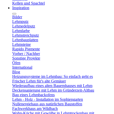
Kellen und Spachtel
Inspiration
Bilder
Lehmputz
Lehmedelputz
Lehmfarbe
Lehmstreichputz
Lehmbauplatten
Lehmsteine
Rapido Pigmente
Vorher / Nachher
Sonstige Projekte
Öfen
International
Blog
Heizungssysteme im Lehmbau: So einfach geht es
Frischer Lehm für's alte Gemäuer
Wiederaufbau eines alten Bauernhauses mit Lehm
Deckensanierung mit Lehm im Gründerzeit-Altbau
Bau eines Lehmbackofens
Lehm - Holz - Installation im Sophiengarten
Nullenergiehaus aus natürlichen Baustoffen
Fachwerkhaus am Wildbach
Wohn-Küche mit Gewölbe in Lehmtrockenbau mit