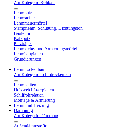
Zur Kategorie Rohbau
Lehmputz
Lehmsteine
Lehmmauermörtel
Stampflehm, Schüttung, Dichtungston
Baulehm
Kalkputz
Putzträger
Lehmklebe- und Armierungsmörtel
Lehmbauplatten
Grundierungen
Lehmtrockenbau
Zur Kategorie Lehmtrockenbau
Lehmplatten
Holzweichfaserplatten
Schilfrohrplatten
Montage & Armierung
Lehm und Heizung
Dämmung
Zur Kategorie Dämmung
Außendämmstoffe