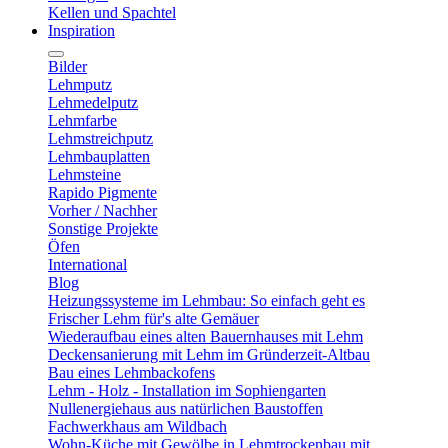
Kellen und Spachtel
Inspiration
Bilder
Lehmputz
Lehmedelputz
Lehmfarbe
Lehmstreichputz
Lehmbauplatten
Lehmsteine
Rapido Pigmente
Vorher / Nachher
Sonstige Projekte
Öfen
International
Blog
Heizungssysteme im Lehmbau: So einfach geht es
Frischer Lehm für's alte Gemäuer
Wiederaufbau eines alten Bauernhauses mit Lehm
Deckensanierung mit Lehm im Gründerzeit-Altbau
Bau eines Lehmbackofens
Lehm - Holz - Installation im Sophiengarten
Nullenergiehaus aus natürlichen Baustoffen
Fachwerkhaus am Wildbach
Wohn-Küche mit Gewölbe in Lehmtrockenbau mit