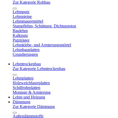
Zur Kategorie Rohbau
Lehmputz
Lehmsteine
Lehmmauermörtel
Stampflehm, Schüttung, Dichtungston
Baulehm
Kalkputz
Putzträger
Lehmklebe- und Armierungsmörtel
Lehmbauplatten
Grundierungen
Lehmtrockenbau
Zur Kategorie Lehmtrockenbau
Lehmplatten
Holzweichfaserplatten
Schilfrohrplatten
Montage & Armierung
Lehm und Heizung
Dämmung
Zur Kategorie Dämmung
Außendämmstoffe