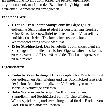
im Bigbag und 15 kg Strohhäcksel, die perfekt aufeinander
abgestimmt sind, um Ihnen den Bau eines langlebigen und
effizienten Lehmofens zu ermöglichen.
Inhalt des Sets:
1 Tonne Erdfeuchter Stampflehm im Bigbag:
Der
erdfeuchte Stampflehm ist ideal für den Ofenbau geeignet.
Seine Konsistenz gewährleistet eine einfache Verarbeitung
und bietet nach dem Trocknen eine ausgezeichnete
Wärmespeicherung sowie Stabilität.
15 kg Strohhäcksel:
Das beigefügte Strohhäcksel dient als
Zuschlagstoff, um die thermischen Eigenschaften des Lehms
zu verbessern und Risse während des Trocknungsprozesses
zu minimieren.
Eigenschaften:
Einfache Verarbeitung:
Dank der optimalen Beschaffenheit
des erdfeuchten Stampflehms und des Strohhäcksel lässt sich
der Lehmofen ohne komplizierte Vorbereitungen oder
spezielle Werkzeuge errichten.
Hohe Wärmespeicherung:
Die Kombination aus
Stampflehm und Strohhäcksel sorgt für eine effiziente
Wärmespeicherung und -verteilung, ideal für das Backen von
Brot, Pizza und anderen Speisen.