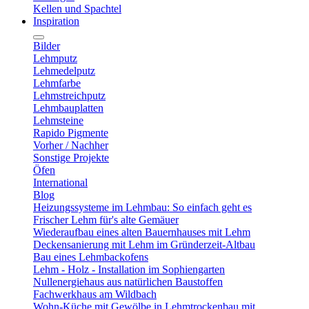
Kellen und Spachtel
Inspiration
Bilder
Lehmputz
Lehmedelputz
Lehmfarbe
Lehmstreichputz
Lehmbauplatten
Lehmsteine
Rapido Pigmente
Vorher / Nachher
Sonstige Projekte
Öfen
International
Blog
Heizungssysteme im Lehmbau: So einfach geht es
Frischer Lehm für's alte Gemäuer
Wiederaufbau eines alten Bauernhauses mit Lehm
Deckensanierung mit Lehm im Gründerzeit-Altbau
Bau eines Lehmbackofens
Lehm - Holz - Installation im Sophiengarten
Nullenergiehaus aus natürlichen Baustoffen
Fachwerkhaus am Wildbach
Wohn-Küche mit Gewölbe in Lehmtrockenbau mit