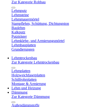
Zur Kategorie Rohbau
Lehmputz
Lehmsteine
Lehmmauermörtel
Stampflehm, Schüttung, Dichtungston
Baulehm
Kalkputz
Putzträger
Lehmklebe- und Armierungsmörtel
Lehmbauplatten
Grundierungen
Lehmtrockenbau
Zur Kategorie Lehmtrockenbau
Lehmplatten
Holzweichfaserplatten
Schilfrohrplatten
Montage & Armierung
Lehm und Heizung
Dämmung
Zur Kategorie Dämmung
Außendämmstoffe