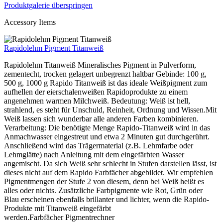
Produktgalerie überspringen
Accessory Items
Rapidolehm Pigment Titanweiß
Rapidolehm Titanweiß Mineralisches Pigment in Pulverform,
zementecht, trocken gelagert unbegrenzt haltbar Gebinde: 100 g,
500 g, 1000 g Rapido Titanweiß ist das ideale Weißpigment zum
aufhellen der eierschalenweißen Rapidoprodukte zu einem
angenehmen warmen Milchweiß. Bedeutung: Weiß ist hell,
strahlend, es steht für Unschuld, Reinheit, Ordnung und Wissen.Mit
Weiß lassen sich wunderbar alle anderen Farben kombinieren.
Verarbeitung: Die benötigte Menge Rapido-Titanweiß wird in das
Anmachwasser eingestreut und etwa 2 Minuten gut durchgerührt.
Anschließend wird das Trägermaterial (z.B. Lehmfarbe oder
Lehmglätte) nach Anleitung mit dem eingefärbten Wasser
angemischt. Da sich Weiß sehr schlecht in Stufen darstellen lässt, ist
dieses nicht auf dem Rapido Farbfächer abgebildet. Wir empfehlen
Pigmentmengen der Stufe 2 von diesem, denn bei Weiß heißt es
alles oder nichts. Zusätzliche Farbpigmente wie Rot, Grün oder
Blau erscheinen ebenfalls brillanter und lichter, wenn die Rapido-
Produkte mit Titanweiß eingefärbt
werden.Farbfächer Pigmentrechner