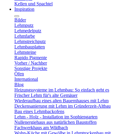
Kellen und Spachtel
Inspiration
Bilder
Lehmputz
Lehmedelputz
Lehmfarbe
Lehmstreichputz
Lehmbauplatten
Lehmsteine
Rapido Pigmente
Vorher / Nachher
Sonstige Projekte
Öfen
International
Blog
Heizungssysteme im Lehmbau: So einfach geht es
Frischer Lehm für's alte Gemäuer
Wiederaufbau eines alten Bauernhauses mit Lehm
Deckensanierung mit Lehm im Gründerzeit-Altbau
Bau eines Lehmbackofens
Lehm - Holz - Installation im Sophiengarten
Nullenergiehaus aus natürlichen Baustoffen
Fachwerkhaus am Wildbach
Wohn-Küche mit Gewölbe in Lehmtrockenbau mit