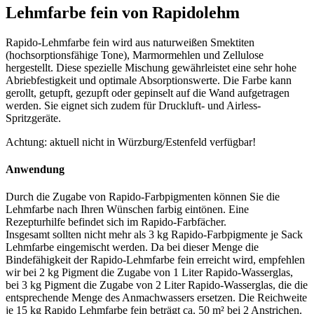
Lehmfarbe fein von Rapidolehm
Rapido-Lehmfarbe fein wird aus naturweißen Smektiten
(hochsorptionsfähige Tone), Marmormehlen und Zellulose
hergestellt. Diese spezielle Mischung gewährleistet eine sehr hohe
Abriebfestigkeit und optimale Absorptionswerte. Die Farbe kann
gerollt, getupft, gezupft oder gepinselt auf die Wand aufgetragen
werden. Sie eignet sich zudem für Druckluft- und Airless-
Spritzgeräte.
Achtung: aktuell nicht in Würzburg/Estenfeld verfügbar!
Anwendung
Durch die Zugabe von Rapido-Farbpigmenten können Sie die
Lehmfarbe nach Ihren Wünschen farbig eintönen. Eine
Rezepturhilfe befindet sich im Rapido-Farbfächer.
Insgesamt sollten nicht mehr als 3 kg Rapido-Farbpigmente je Sack
Lehmfarbe eingemischt werden. Da bei dieser Menge die
Bindefähigkeit der Rapido-Lehmfarbe fein erreicht wird, empfehlen
wir bei 2 kg Pigment die Zugabe von 1 Liter Rapido-Wasserglas,
bei 3 kg Pigment die Zugabe von 2 Liter Rapido-Wasserglas, die die
entsprechende Menge des Anmachwassers ersetzen. Die Reichweite
je 15 kg Rapido Lehmfarbe fein beträgt ca. 50 m² bei 2 Anstrichen.