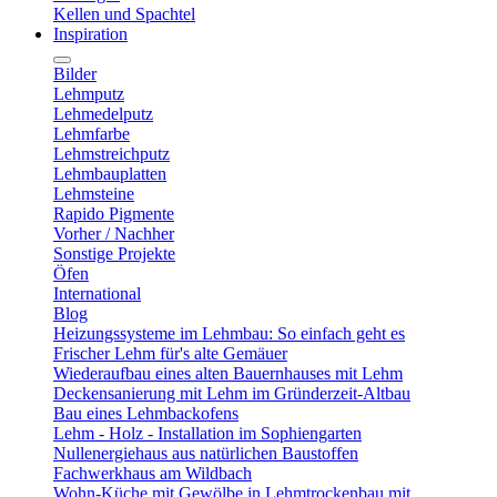
Kellen und Spachtel
Inspiration
Bilder
Lehmputz
Lehmedelputz
Lehmfarbe
Lehmstreichputz
Lehmbauplatten
Lehmsteine
Rapido Pigmente
Vorher / Nachher
Sonstige Projekte
Öfen
International
Blog
Heizungssysteme im Lehmbau: So einfach geht es
Frischer Lehm für's alte Gemäuer
Wiederaufbau eines alten Bauernhauses mit Lehm
Deckensanierung mit Lehm im Gründerzeit-Altbau
Bau eines Lehmbackofens
Lehm - Holz - Installation im Sophiengarten
Nullenergiehaus aus natürlichen Baustoffen
Fachwerkhaus am Wildbach
Wohn-Küche mit Gewölbe in Lehmtrockenbau mit