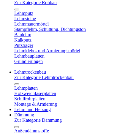
Zur Kategorie Rohbau
Lehmputz
Lehmsteine
Lehmmauermörtel
Stampflehm, Schüttung, Dichtungston
Baulehm
Kalkputz
Putzträger
Lehmklebe- und Armierungsmörtel
Lehmbauplatten
Grundierungen
Lehmtrockenbau
Zur Kategorie Lehmtrockenbau
Lehmplatten
Holzweichfaserplatten
Schilfrohrplatten
Montage & Armierung
Lehm und Heizung
Dämmung
Zur Kategorie Dämmung
Außendämmstoffe