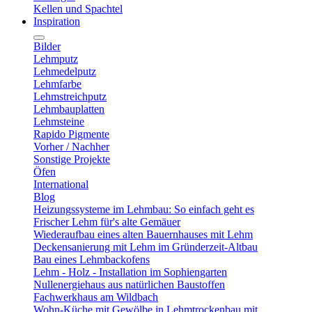
Kellen und Spachtel
Inspiration
Bilder
Lehmputz
Lehmedelputz
Lehmfarbe
Lehmstreichputz
Lehmbauplatten
Lehmsteine
Rapido Pigmente
Vorher / Nachher
Sonstige Projekte
Öfen
International
Blog
Heizungssysteme im Lehmbau: So einfach geht es
Frischer Lehm für's alte Gemäuer
Wiederaufbau eines alten Bauernhauses mit Lehm
Deckensanierung mit Lehm im Gründerzeit-Altbau
Bau eines Lehmbackofens
Lehm - Holz - Installation im Sophiengarten
Nullenergiehaus aus natürlichen Baustoffen
Fachwerkhaus am Wildbach
Wohn-Küche mit Gewölbe in Lehmtrockenbau mit