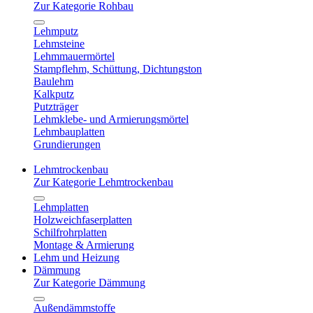
Zur Kategorie Rohbau
Lehmputz
Lehmsteine
Lehmmauermörtel
Stampflehm, Schüttung, Dichtungston
Baulehm
Kalkputz
Putzträger
Lehmklebe- und Armierungsmörtel
Lehmbauplatten
Grundierungen
Lehmtrockenbau
Zur Kategorie Lehmtrockenbau
Lehmplatten
Holzweichfaserplatten
Schilfrohrplatten
Montage & Armierung
Lehm und Heizung
Dämmung
Zur Kategorie Dämmung
Außendämmstoffe