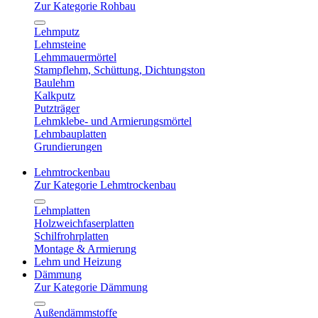
Zur Kategorie Rohbau
Lehmputz
Lehmsteine
Lehmmauermörtel
Stampflehm, Schüttung, Dichtungston
Baulehm
Kalkputz
Putzträger
Lehmklebe- und Armierungsmörtel
Lehmbauplatten
Grundierungen
Lehmtrockenbau
Zur Kategorie Lehmtrockenbau
Lehmplatten
Holzweichfaserplatten
Schilfrohrplatten
Montage & Armierung
Lehm und Heizung
Dämmung
Zur Kategorie Dämmung
Außendämmstoffe