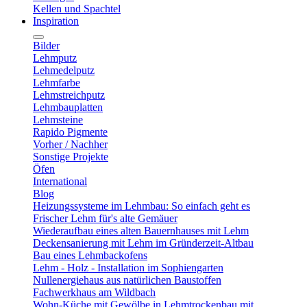
Kellen und Spachtel
Inspiration
Bilder
Lehmputz
Lehmedelputz
Lehmfarbe
Lehmstreichputz
Lehmbauplatten
Lehmsteine
Rapido Pigmente
Vorher / Nachher
Sonstige Projekte
Öfen
International
Blog
Heizungssysteme im Lehmbau: So einfach geht es
Frischer Lehm für's alte Gemäuer
Wiederaufbau eines alten Bauernhauses mit Lehm
Deckensanierung mit Lehm im Gründerzeit-Altbau
Bau eines Lehmbackofens
Lehm - Holz - Installation im Sophiengarten
Nullenergiehaus aus natürlichen Baustoffen
Fachwerkhaus am Wildbach
Wohn-Küche mit Gewölbe in Lehmtrockenbau mit