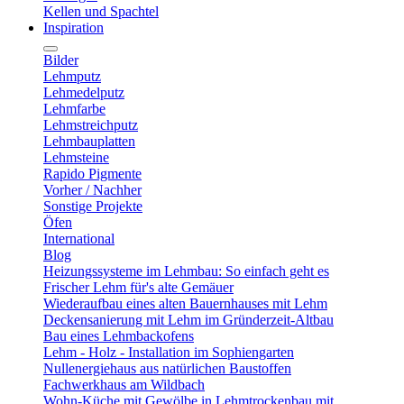
Kellen und Spachtel
Inspiration
Bilder
Lehmputz
Lehmedelputz
Lehmfarbe
Lehmstreichputz
Lehmbauplatten
Lehmsteine
Rapido Pigmente
Vorher / Nachher
Sonstige Projekte
Öfen
International
Blog
Heizungssysteme im Lehmbau: So einfach geht es
Frischer Lehm für's alte Gemäuer
Wiederaufbau eines alten Bauernhauses mit Lehm
Deckensanierung mit Lehm im Gründerzeit-Altbau
Bau eines Lehmbackofens
Lehm - Holz - Installation im Sophiengarten
Nullenergiehaus aus natürlichen Baustoffen
Fachwerkhaus am Wildbach
Wohn-Küche mit Gewölbe in Lehmtrockenbau mit