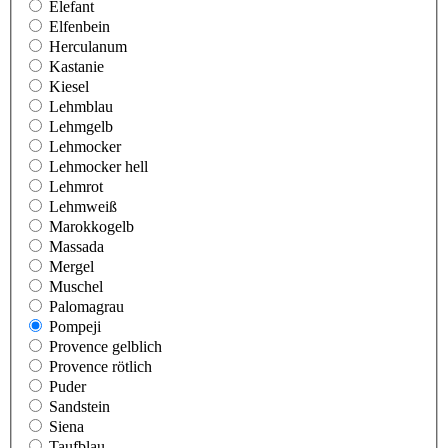
Elefant
Elfenbein
Herculanum
Kastanie
Kiesel
Lehmblau
Lehmgelb
Lehmocker
Lehmocker hell
Lehmrot
Lehmweiß
Marokkogelb
Massada
Mergel
Muschel
Palomagrau
Pompeji
Provence gelblich
Provence rötlich
Puder
Sandstein
Siena
Taufblau