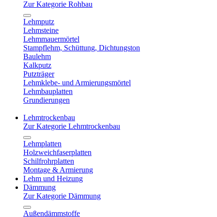
Zur Kategorie Rohbau
Lehmputz
Lehmsteine
Lehmmauermörtel
Stampflehm, Schüttung, Dichtungston
Baulehm
Kalkputz
Putzträger
Lehmklebe- und Armierungsmörtel
Lehmbauplatten
Grundierungen
Lehmtrockenbau
Zur Kategorie Lehmtrockenbau
Lehmplatten
Holzweichfaserplatten
Schilfrohrplatten
Montage & Armierung
Lehm und Heizung
Dämmung
Zur Kategorie Dämmung
Außendämmstoffe