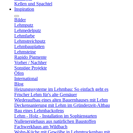
Kellen und Spachtel
Inspiration
Bilder
Lehmputz
Lehmedelputz
Lehmfarbe
Lehmstreichputz
Lehmbauplatten
Lehmsteine
Rapido Pigmente
Vorher / Nachher
Sonstige Projekte
Öfen
International
Blog
Heizungssysteme im Lehmbau: So einfach geht es
Frischer Lehm für's alte Gemäuer
Wiederaufbau eines alten Bauernhauses mit Lehm
Deckensanierung mit Lehm im Gründerzeit-Altbau
Bau eines Lehmbackofens
Lehm - Holz - Installation im Sophiengarten
Nullenergiehaus aus natürlichen Baustoffen
Fachwerkhaus am Wildbach
Wohn-Küche mit Gewölbe in Lehmtrockenbau mit