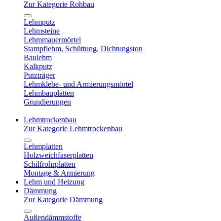
Zur Kategorie Rohbau
Lehmputz
Lehmsteine
Lehmmauermörtel
Stampflehm, Schüttung, Dichtungston
Baulehm
Kalkputz
Putzträger
Lehmklebe- und Armierungsmörtel
Lehmbauplatten
Grundierungen
Lehmtrockenbau
Zur Kategorie Lehmtrockenbau
Lehmplatten
Holzweichfaserplatten
Schilfrohrplatten
Montage & Armierung
Lehm und Heizung
Dämmung
Zur Kategorie Dämmung
Außendämmstoffe