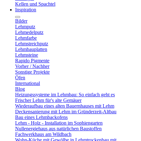
Kellen und Spachtel
Inspiration
Bilder
Lehmputz
Lehmedelputz
Lehmfarbe
Lehmstreichputz
Lehmbauplatten
Lehmsteine
Rapido Pigmente
Vorher / Nachher
Sonstige Projekte
Öfen
International
Blog
Heizungssysteme im Lehmbau: So einfach geht es
Frischer Lehm für's alte Gemäuer
Wiederaufbau eines alten Bauernhauses mit Lehm
Deckensanierung mit Lehm im Gründerzeit-Altbau
Bau eines Lehmbackofens
Lehm - Holz - Installation im Sophiengarten
Nullenergiehaus aus natürlichen Baustoffen
Fachwerkhaus am Wildbach
Wohn-Küche mit Gewölbe in Lehmtrockenbau mit