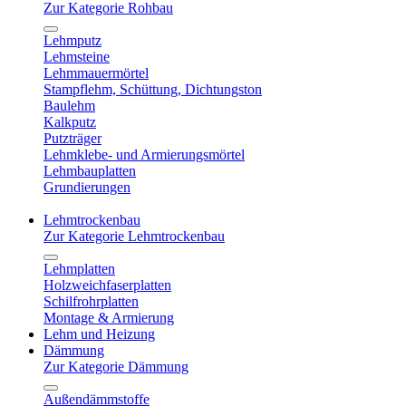
Zur Kategorie Rohbau
Lehmputz
Lehmsteine
Lehmmauermörtel
Stampflehm, Schüttung, Dichtungston
Baulehm
Kalkputz
Putzträger
Lehmklebe- und Armierungsmörtel
Lehmbauplatten
Grundierungen
Lehmtrockenbau
Zur Kategorie Lehmtrockenbau
Lehmplatten
Holzweichfaserplatten
Schilfrohrplatten
Montage & Armierung
Lehm und Heizung
Dämmung
Zur Kategorie Dämmung
Außendämmstoffe