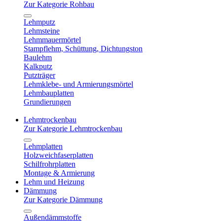
Zur Kategorie Rohbau
Lehmputz
Lehmsteine
Lehmmauermörtel
Stampflehm, Schüttung, Dichtungston
Baulehm
Kalkputz
Putzträger
Lehmklebe- und Armierungsmörtel
Lehmbauplatten
Grundierungen
Lehmtrockenbau
Zur Kategorie Lehmtrockenbau
Lehmplatten
Holzweichfaserplatten
Schilfrohrplatten
Montage & Armierung
Lehm und Heizung
Dämmung
Zur Kategorie Dämmung
Außendämmstoffe