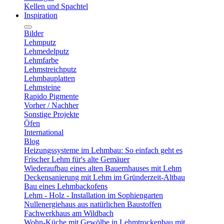
Kellen und Spachtel
Inspiration
Bilder
Lehmputz
Lehmedelputz
Lehmfarbe
Lehmstreichputz
Lehmbauplatten
Lehmsteine
Rapido Pigmente
Vorher / Nachher
Sonstige Projekte
Öfen
International
Blog
Heizungssysteme im Lehmbau: So einfach geht es
Frischer Lehm für's alte Gemäuer
Wiederaufbau eines alten Bauernhauses mit Lehm
Deckensanierung mit Lehm im Gründerzeit-Altbau
Bau eines Lehmbackofens
Lehm - Holz - Installation im Sophiengarten
Nullenergiehaus aus natürlichen Baustoffen
Fachwerkhaus am Wildbach
Wohn-Küche mit Gewölbe in Lehmtrockenbau mit