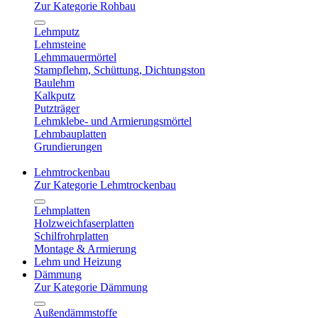
Zur Kategorie Rohbau
Lehmputz
Lehmsteine
Lehmmauermörtel
Stampflehm, Schüttung, Dichtungston
Baulehm
Kalkputz
Putzträger
Lehmklebe- und Armierungsmörtel
Lehmbauplatten
Grundierungen
Lehmtrockenbau
Zur Kategorie Lehmtrockenbau
Lehmplatten
Holzweichfaserplatten
Schilfrohrplatten
Montage & Armierung
Lehm und Heizung
Dämmung
Zur Kategorie Dämmung
Außendämmstoffe