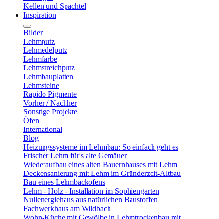
Kellen und Spachtel
Inspiration
Bilder
Lehmputz
Lehmedelputz
Lehmfarbe
Lehmstreichputz
Lehmbauplatten
Lehmsteine
Rapido Pigmente
Vorher / Nachher
Sonstige Projekte
Öfen
International
Blog
Heizungssysteme im Lehmbau: So einfach geht es
Frischer Lehm für's alte Gemäuer
Wiederaufbau eines alten Bauernhauses mit Lehm
Deckensanierung mit Lehm im Gründerzeit-Altbau
Bau eines Lehmbackofens
Lehm - Holz - Installation im Sophiengarten
Nullenergiehaus aus natürlichen Baustoffen
Fachwerkhaus am Wildbach
Wohn-Küche mit Gewölbe in Lehmtrockenbau mit