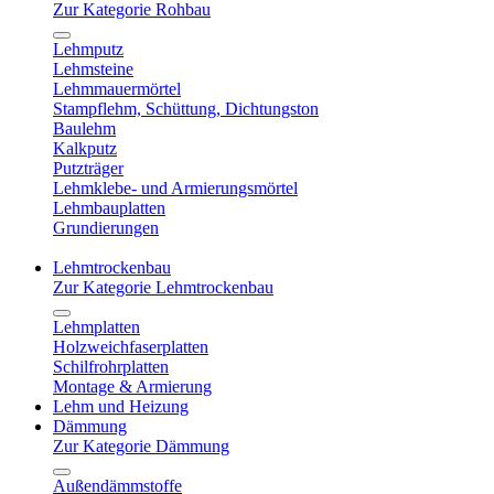
Zur Kategorie Rohbau
Lehmputz
Lehmsteine
Lehmmauermörtel
Stampflehm, Schüttung, Dichtungston
Baulehm
Kalkputz
Putzträger
Lehmklebe- und Armierungsmörtel
Lehmbauplatten
Grundierungen
Lehmtrockenbau
Zur Kategorie Lehmtrockenbau
Lehmplatten
Holzweichfaserplatten
Schilfrohrplatten
Montage & Armierung
Lehm und Heizung
Dämmung
Zur Kategorie Dämmung
Außendämmstoffe