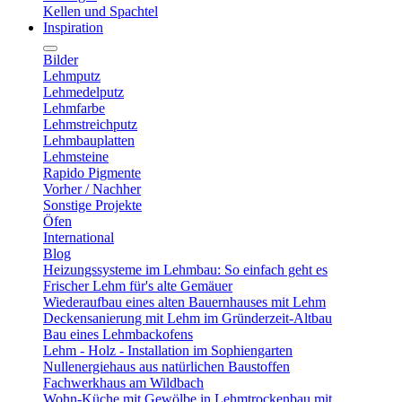
Kellen und Spachtel
Inspiration
Bilder
Lehmputz
Lehmedelputz
Lehmfarbe
Lehmstreichputz
Lehmbauplatten
Lehmsteine
Rapido Pigmente
Vorher / Nachher
Sonstige Projekte
Öfen
International
Blog
Heizungssysteme im Lehmbau: So einfach geht es
Frischer Lehm für's alte Gemäuer
Wiederaufbau eines alten Bauernhauses mit Lehm
Deckensanierung mit Lehm im Gründerzeit-Altbau
Bau eines Lehmbackofens
Lehm - Holz - Installation im Sophiengarten
Nullenergiehaus aus natürlichen Baustoffen
Fachwerkhaus am Wildbach
Wohn-Küche mit Gewölbe in Lehmtrockenbau mit