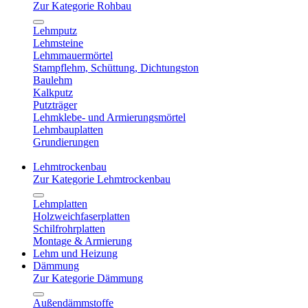
Zur Kategorie Rohbau
Lehmputz
Lehmsteine
Lehmmauermörtel
Stampflehm, Schüttung, Dichtungston
Baulehm
Kalkputz
Putzträger
Lehmklebe- und Armierungsmörtel
Lehmbauplatten
Grundierungen
Lehmtrockenbau
Zur Kategorie Lehmtrockenbau
Lehmplatten
Holzweichfaserplatten
Schilfrohrplatten
Montage & Armierung
Lehm und Heizung
Dämmung
Zur Kategorie Dämmung
Außendämmstoffe