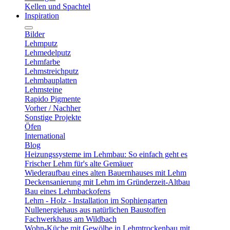
Kellen und Spachtel
Inspiration
Bilder
Lehmputz
Lehmedelputz
Lehmfarbe
Lehmstreichputz
Lehmbauplatten
Lehmsteine
Rapido Pigmente
Vorher / Nachher
Sonstige Projekte
Öfen
International
Blog
Heizungssysteme im Lehmbau: So einfach geht es
Frischer Lehm für's alte Gemäuer
Wiederaufbau eines alten Bauernhauses mit Lehm
Deckensanierung mit Lehm im Gründerzeit-Altbau
Bau eines Lehmbackofens
Lehm - Holz - Installation im Sophiengarten
Nullenergiehaus aus natürlichen Baustoffen
Fachwerkhaus am Wildbach
Wohn-Küche mit Gewölbe in Lehmtrockenbau mit