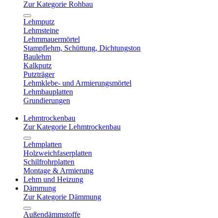
Zur Kategorie Rohbau
Lehmputz
Lehmsteine
Lehmmauermörtel
Stampflehm, Schüttung, Dichtungston
Baulehm
Kalkputz
Putzträger
Lehmklebe- und Armierungsmörtel
Lehmbauplatten
Grundierungen
Lehmtrockenbau
Zur Kategorie Lehmtrockenbau
Lehmplatten
Holzweichfaserplatten
Schilfrohrplatten
Montage & Armierung
Lehm und Heizung
Dämmung
Zur Kategorie Dämmung
Außendämmstoffe