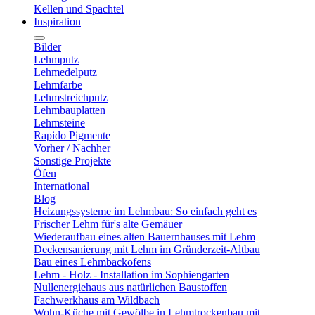
Kellen und Spachtel
Inspiration
Bilder
Lehmputz
Lehmedelputz
Lehmfarbe
Lehmstreichputz
Lehmbauplatten
Lehmsteine
Rapido Pigmente
Vorher / Nachher
Sonstige Projekte
Öfen
International
Blog
Heizungssysteme im Lehmbau: So einfach geht es
Frischer Lehm für's alte Gemäuer
Wiederaufbau eines alten Bauernhauses mit Lehm
Deckensanierung mit Lehm im Gründerzeit-Altbau
Bau eines Lehmbackofens
Lehm - Holz - Installation im Sophiengarten
Nullenergiehaus aus natürlichen Baustoffen
Fachwerkhaus am Wildbach
Wohn-Küche mit Gewölbe in Lehmtrockenbau mit