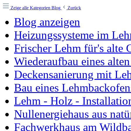
Zeige alle Kategorien
Blog
Zurück
Blog anzeigen
Heizungssysteme im Lehm
Frischer Lehm für's alte
Wiederaufbau eines alte
Deckensanierung mit Le
Bau eines Lehmbackofen
Lehm - Holz - Installati
Nullenergiehaus aus natü
Fachwerkhaus am Wildb