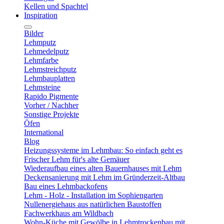
Kellen und Spachtel
Inspiration
Bilder
Lehmputz
Lehmedelputz
Lehmfarbe
Lehmstreichputz
Lehmbauplatten
Lehmsteine
Rapido Pigmente
Vorher / Nachher
Sonstige Projekte
Öfen
International
Blog
Heizungssysteme im Lehmbau: So einfach geht es
Frischer Lehm für's alte Gemäuer
Wiederaufbau eines alten Bauernhauses mit Lehm
Deckensanierung mit Lehm im Gründerzeit-Altbau
Bau eines Lehmbackofens
Lehm - Holz - Installation im Sophiengarten
Nullenergiehaus aus natürlichen Baustoffen
Fachwerkhaus am Wildbach
Wohn-Küche mit Gewölbe in Lehmtrockenbau mit