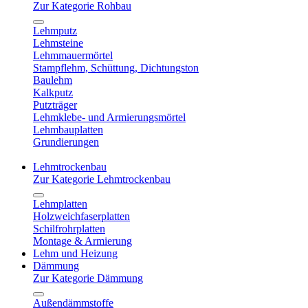
Zur Kategorie Rohbau
Lehmputz
Lehmsteine
Lehmmauermörtel
Stampflehm, Schüttung, Dichtungston
Baulehm
Kalkputz
Putzträger
Lehmklebe- und Armierungsmörtel
Lehmbauplatten
Grundierungen
Lehmtrockenbau
Zur Kategorie Lehmtrockenbau
Lehmplatten
Holzweichfaserplatten
Schilfrohrplatten
Montage & Armierung
Lehm und Heizung
Dämmung
Zur Kategorie Dämmung
Außendämmstoffe